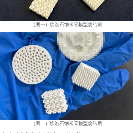
（图一）埃洛石纳米管模型烧结前
（图二）埃洛石纳米管模型烧结后