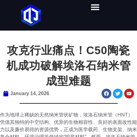
首页
产品中心
视频教学
软件下载
解决方案
关于奇迹
联系我们
攻克行业痛点！C50陶瓷
机成功破解埃洛石纳米管
成型难题
January 14, 2026
作为地球上稀缺的天然纳米管状矿物，埃洛石纳米管（HNT）
凭借其独特的中空结构、优异的生物相容性、良好的表面改性能
力以及廉价易得的资源优势，正成为医学载药、生物支架、纳米
复合材料、环境治理等领域的“明星材料”。然而，埃洛石纳米管