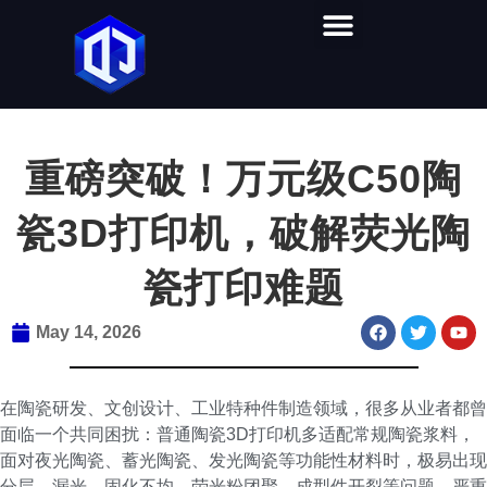
首页
产品中心
视频教学
软件下载
解决方案
关于奇迹
联系我们
重磅突破！万元级C50陶
瓷3D打印机，破解荧光陶
瓷打印难题
May 14, 2026
在陶瓷研发、文创设计、工业特种件制造领域，很多从业者都曾
面临一个共同困扰：普通陶瓷3D打印机多适配常规陶瓷浆料，
面对夜光陶瓷、蓄光陶瓷、发光陶瓷等功能性材料时，极易出现
分层、漏光、固化不均、荧光粉团聚、成型件开裂等问题，严重