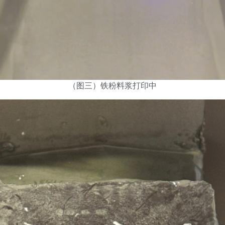
（图三）铁粉料浆打印中